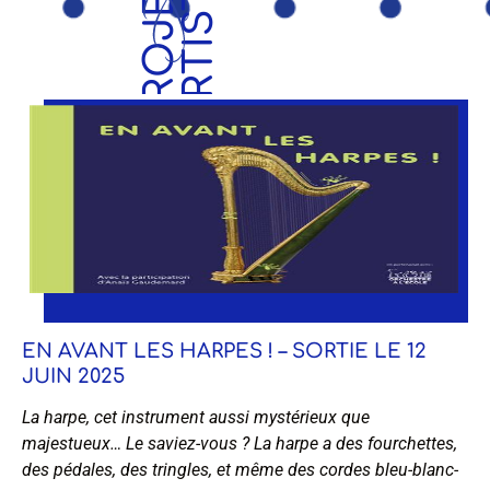
P
R
O
J
E
T
S
A
R
T
I
S
T
I
Q
U
E
EN AVANT LES HARPES ! – SORTIE LE 12
JUIN 2025
La harpe, cet instrument aussi mystérieux que
majestueux… Le saviez-vous ? La harpe a des fourchettes,
des pédales, des tringles, et même des cordes bleu-blanc-