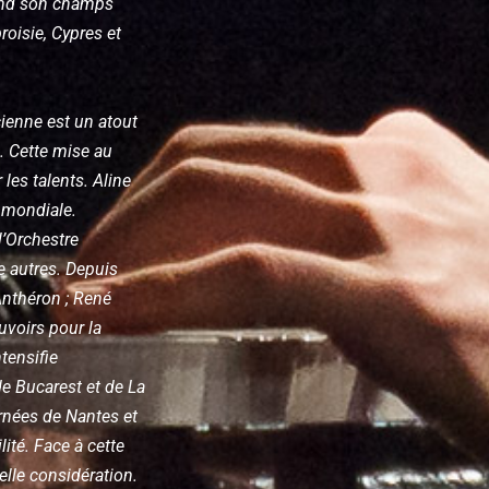
end son champs
oisie, Cypres et
ienne est un atout
. Cette mise au
les talents. Aline
 mondiale.
l’Orchestre
re autres. Depuis
Anthéron ; René
uvoirs pour la
tensifie
 de Bucarest et de La
rnées de Nantes et
ité. Face à cette
elle considération.