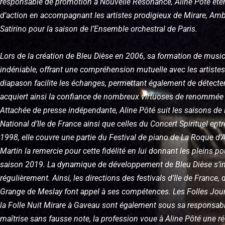
responsable de promotion à Nouvelle Résonance, Aline Pôté ét
d’action en accompagnant les artistes prodigieux de Mirare, Ambr
Satirino pour la saison de l’Ensemble orchestral de Paris.
Lors de la création de Bleu Dièse en 2006, sa formation de music
indéniable, offrant une compréhension mutuelle avec les artistes
diapason facilite les échanges, permettant également de détecter 
acquiert ainsi la confiance de nombreux virtuoses de renommée
Attachée de presse indépendante, Aline Pôté suit les saisons de 
National d’Ile de France ainsi que celles du Concert Spirituel ent
1998, elle couvre une partie du Festival de piano de La Roque d’
Martin la remercie pour cette fidélité en lui donnant les pleins po
saison 2019. La dynamique de développement de Bleu Dièse s’in
régulièrement. Ainsi, les directions des festivals d’Ile de France,
Grange de Meslay font appel à ses compétences. Les Folles Jou
la Folle Nuit Mirare à Gaveau sont également sous sa responsabil
maîtrise sans fausse note, la profession voue à Aline Pôté une ré