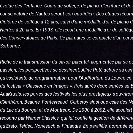
évolue dès l’enfance. Cours de solfège, de piano, d’écriture et d
conservatoire de Nantes seront son quotidien. Des études réco
diplôme de solfège à 12 ans, suivi d’une médaille d’or de piano 
Nantes à 20 ans. En 1993, elle reçoit une médaille d’or de solfèg
des Conservatoires de Paris. Ce palmarès se complète d’un cursu
Sorbonne.
Riche de la transmission du savoir parental, augmentée par sa p
passion, les perspectives se dessinent. Aline Pôté débute sa carr
qu’assistante de programmation pour l’Auditorium du Louvre en
du festival « Classique en images ». Puis après deux années au 
AnaKrusis, les portes des festivals les plus prestigieux s’ouvriron
d’Anthéron, Beaune, Fontevreaud, Gerberoy ainsi que celle des 
du Lac du Bourget et de Montreux. De 2000 à 2002, elle acquiert 
reconnu par Warner Classics, qui lui confie la gestion de différent
qu’Erato, Teldec, Nonesuch et Finlandia. En parallèle, nommée 