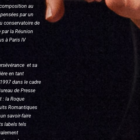
e composition au
mpensées par un
du conservatoire de
e par la Réunion
s à Paris IV
ersévérance et sa
ière en tant
 1997 dans le cadre
Bureau de Presse
t : la Roque
Nuits Romantiques
un savoir-faire
s labels tels
également