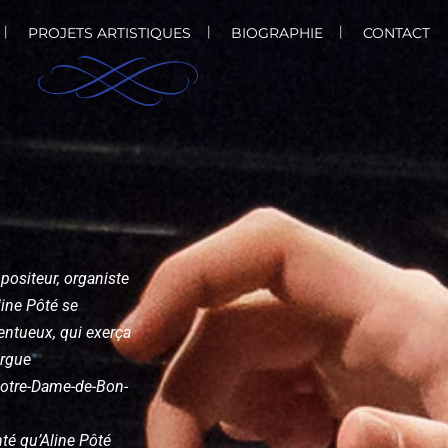
PROJETS ARTISTIQUES
BIOGRAPHIE
CONTACT
positeur, organiste
line Pôté se
entueux, qui exerça
orgue
otre-Dame-de-Bon-
nté qu’Aline Pôté