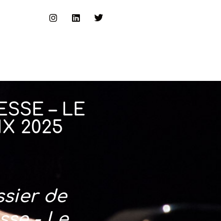
ESSE – LE
IX 2025
sier de
sse - Le