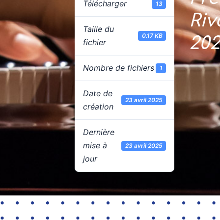
Télécharger
13
Riv
Taille du
0.17 KB
20
fichier
Nombre de fichiers
1
Date de
23 avril 2025
création
Dernière
mise à
23 avril 2025
jour