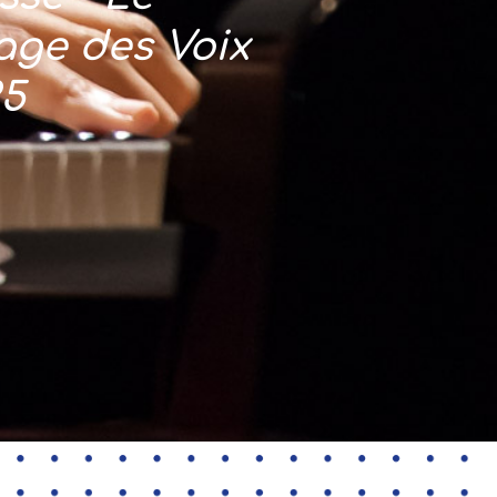
age des Voix
25