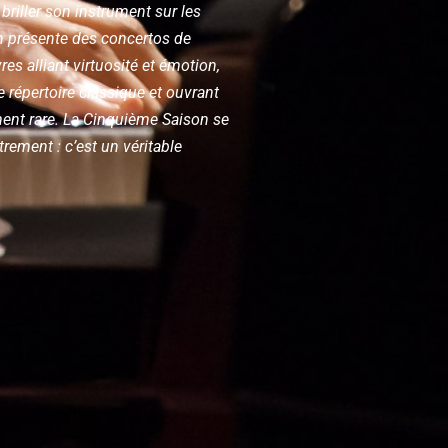
 briller son instrument sur les
 présente des concertos de
res alliant virtuosité et émotion,
e répertoire classique et ouvrant
ment rare. La Cinquième Saison se
trement : c’est un véritable