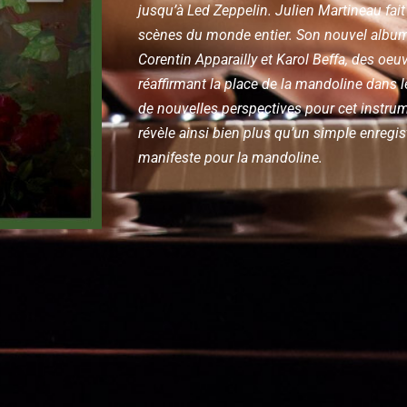
jusqu’à Led Zeppelin.
Julien Martineau fait
scènes du monde entier. Son nouvel album
Corentin Apparailly et Karol Beffa, des oeuv
réaffirmant la place de la mandoline dans l
de nouvelles perspectives pour cet instru
révèle ainsi bien plus qu’un simple enregis
manifeste pour la mandoline.