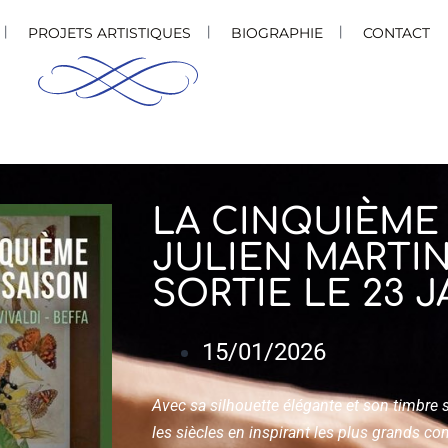
PROJETS ARTISTIQUES
BIOGRAPHIE
CONTACT
LA CINQUIÈME 
JULIEN MARTIN
SORTIE LE 23 J
15/01/2026
Avec sa silhouette élégante et son timbre s
les siècles en inspirant les plus grands co