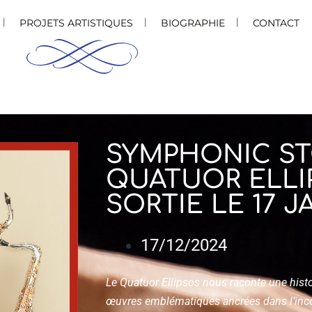
PROJETS ARTISTIQUES
BIOGRAPHIE
CONTACT
SYMPHONIC STO
QUATUOR ELLI
SORTIE LE 17 J
17/12/2024
Le Quatuor Ellipsos nous raconte une histoi
œuvres emblématiques ancrées dans l’incon