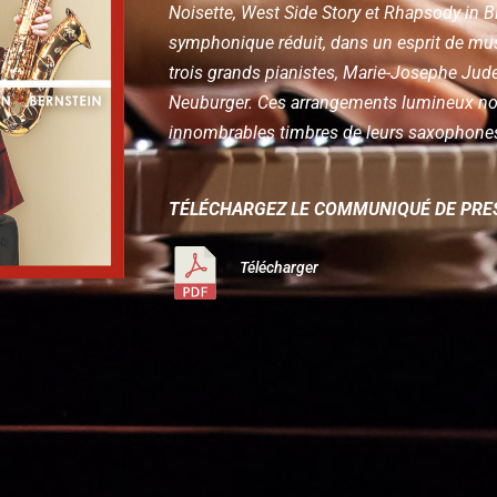
Noisette, West Side Story et Rhapsody in 
symphonique réduit, dans un esprit de mus
trois grands pianistes, Marie-Josephe Jude
Neuburger. Ces arrangements lumineux no
innombrables timbres de leurs saxophones
TÉLÉCHARGEZ LE COMMUNIQUÉ DE PRE
Télécharger