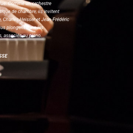
Blue. Comme un orchestre
ique de chambre, ils invitent
, Charles Heisser et Jean-Frédéric
us plongent dans les
, associés au piano.
SSE