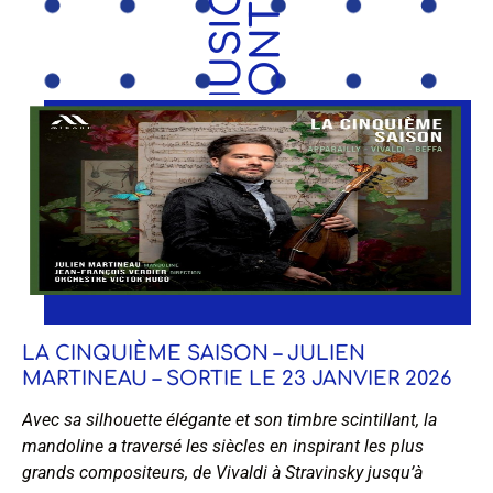
M
U
S
I
Q
U
E
C
O
N
T
E
M
P
O
R
A
I
N
LA CINQUIÈME SAISON – JULIEN
MARTINEAU – SORTIE LE 23 JANVIER 2026
Avec sa silhouette élégante et son timbre scintillant, la
mandoline a traversé les siècles en inspirant les plus
grands compositeurs, de Vivaldi à Stravinsky jusqu’à