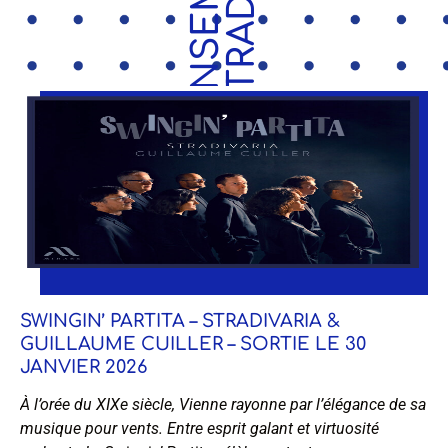
E
N
S
E
M
B
L
E
S
T
R
A
D
I
V
A
R
I
SWINGIN’ PARTITA – STRADIVARIA &
GUILLAUME CUILLER – SORTIE LE 30
JANVIER 2026
À l’orée du XIXe siècle, Vienne rayonne par l’élégance de sa
musique pour vents. Entre esprit galant et virtuosité