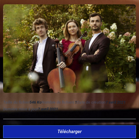
Taille du fichier
546 Ko
Nombre de fichiers
1
Date de création
7 avril 2021
Dernière mise à jour
7 avril 2021
Télécharger