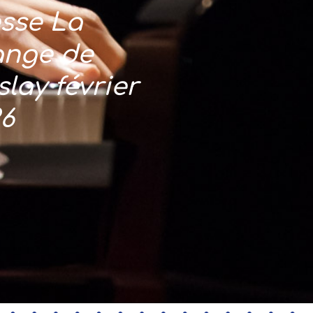
sse La
ange de
lay février
26