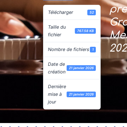
pre
Télécharger
52
Gr
Taille du
767.58 KB
Mes
fichier
20
Nombre de fichiers
1
Date de
21 janvier 2026
création
Dernière
mise à
21 janvier 2026
jour